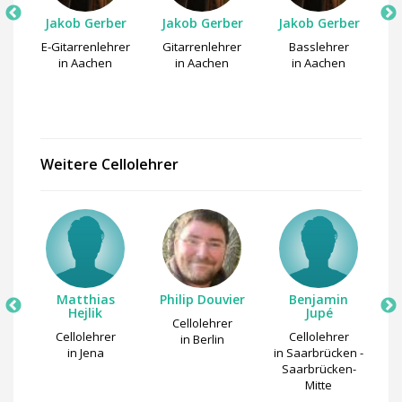
en
Jakob Gerber
Jakob Gerber
Jakob Gerber
E-Gitarrenlehrer
Gitarrenlehrer
Basslehrer
in Aachen
in Aachen
in Aachen
Weitere Cellolehrer
ch
Matthias
Philip Douvier
Benjamin
Hejlik
Jupé
Cellolehrer
Cellolehrer
Cellolehrer
in Berlin
in Jena
in Saarbrücken -
Saarbrücken-
Mitte