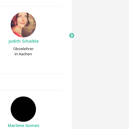
Judith Schaible
Mohamed Kamel Had
Oboelehrer
Gitarrenlehrer
in Aachen
in Aachen
Marlene Gomes