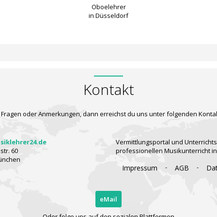
Oboelehrer
in Düsseldorf
Kontakt
 Fragen oder Anmerkungen, dann erreichst du uns unter folgenden Konta
iklehrer24.de
Vermittlungsportal und Unterrichts
tr. 60
professionellen Musikunterricht i
ünchen
-
-
Impressum
AGB
Da
eMail
Oder folge uns auf den sozialen Plattformen