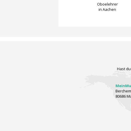
Oboelehrer
in Aachen
Hast du
MeinMus
Berchems
80686 M