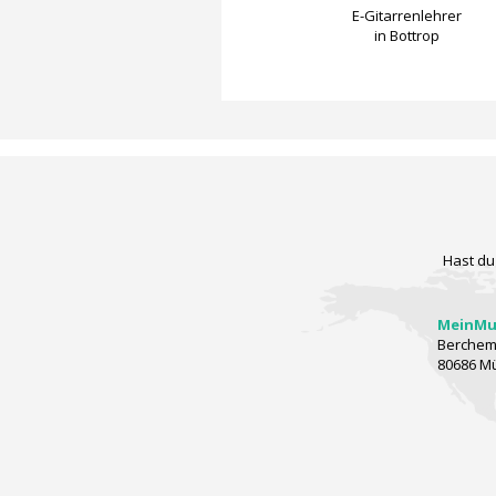
E-Gitarrenlehrer
E-Gitarrenlehrer
in Wien
in Bottrop
Hast du
MeinMus
Berchems
80686 M