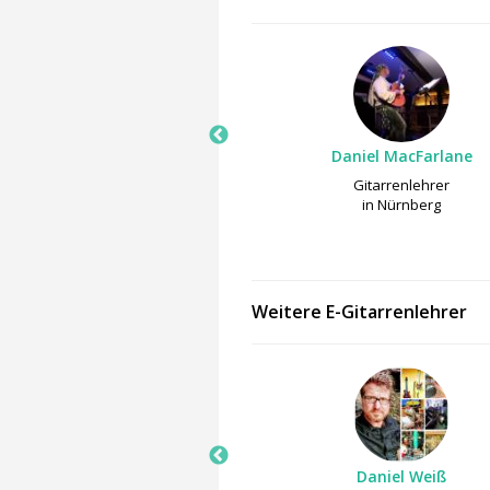
Johanna Blatny
Daniel MacFarlane
Geigenlehrer
Gitarrenlehrer
in Nürnberg
in Nürnberg
Weitere E-Gitarrenlehrer
Ariyan Rezaei
Daniel Weiß