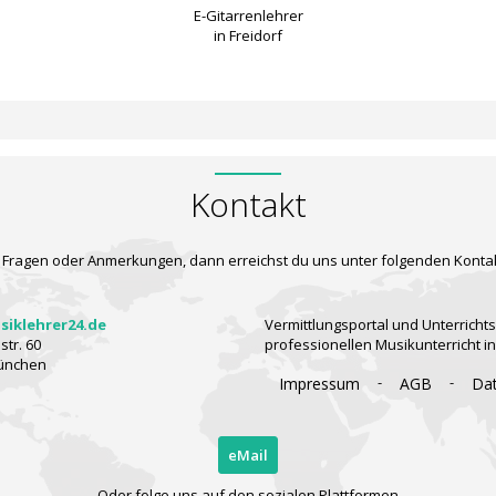
E-Gitarrenlehrer
in Freidorf
Kontakt
 Fragen oder Anmerkungen, dann erreichst du uns unter folgenden Konta
iklehrer24.de
Vermittlungsportal und Unterrichts
tr. 60
professionellen Musikunterricht i
ünchen
-
-
Impressum
AGB
Da
eMail
Oder folge uns auf den sozialen Plattformen