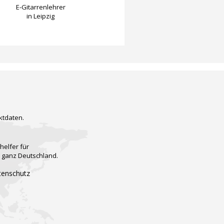
E-Gitarrenlehrer
E-Gitarrenlehrer
in Leipzig
in Rohrdorf-Achenmüh
ktdaten.
helfer für
n ganz Deutschland.
tenschutz