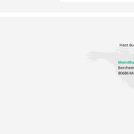
Hast du
MeinMus
Berchems
80686 M