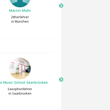
Martin Muhr
Martin Muhr
Zitherlehrer
EMP lehrer
in München
in München
e Music School Saarbrücken
musik am rosengarten - 
Witsch
Saxophonlehrer
Saxophonlehrer
in Saarbrücken
in Bad Neuenahr