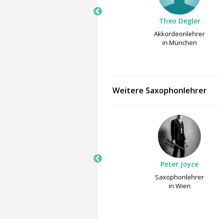
N-GROOVE School, München
Theo Degler
Schlagzeuglehrer
Akkordeonlehrer
in München
in München
Weitere Saxophonlehrer
Michael Sowieja
Peter Joyce
Saxophonlehrer
Saxophonlehrer
in München
in Wien