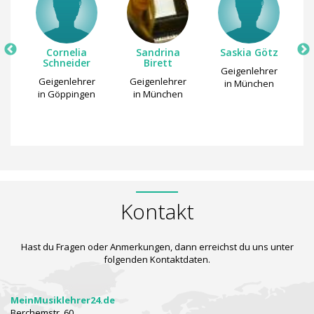
Cornelia
Sandrina
Saskia Götz
M
Schneider
Birett
Geigenlehrer
K
r
Geigenlehrer
Geigenlehrer
in München
in Göppingen
in München
i
Kontakt
Hast du Fragen oder Anmerkungen, dann erreichst du uns unter
folgenden Kontaktdaten.
MeinMusiklehrer24.de
Berchemstr. 60