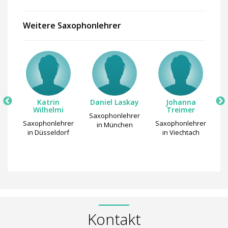
Weitere Saxophonlehrer
pe
Katrin
Daniel Laskay
Johanna
Wilhelmi
Treimer
rer
Saxophonlehrer
Saxophonlehrer
Saxophonlehrer
S
n
in München
in Düsseldorf
in Viechtach
i
Kontakt