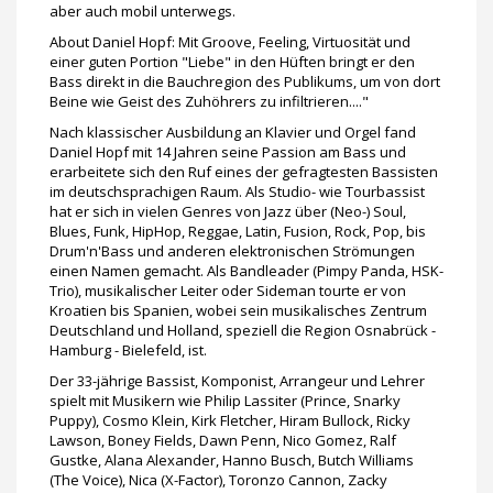
aber auch mobil unterwegs.
About Daniel Hopf: Mit Groove, Feeling, Virtuosität und
einer guten Portion "Liebe" in den Hüften bringt er den
Bass direkt in die Bauchregion des Publikums, um von dort
Beine wie Geist des Zuhöhrers zu infiltrieren...."
Nach klassischer Ausbildung an Klavier und Orgel fand
Daniel Hopf mit 14 Jahren seine Passion am Bass und
erarbeitete sich den Ruf eines der gefragtesten Bassisten
im deutschsprachigen Raum. Als Studio- wie Tourbassist
hat er sich in vielen Genres von Jazz über (Neo-) Soul,
Blues, Funk, HipHop, Reggae, Latin, Fusion, Rock, Pop, bis
Drum'n'Bass und anderen elektronischen Strömungen
einen Namen gemacht. Als Bandleader (Pimpy Panda, HSK-
Trio), musikalischer Leiter oder Sideman tourte er von
Kroatien bis Spanien, wobei sein musikalisches Zentrum
Deutschland und Holland, speziell die Region Osnabrück -
Hamburg - Bielefeld, ist.
Der 33-jährige Bassist, Komponist, Arrangeur und Lehrer
spielt mit Musikern wie Philip Lassiter (Prince, Snarky
Puppy), Cosmo Klein, Kirk Fletcher, Hiram Bullock, Ricky
Lawson, Boney Fields, Dawn Penn, Nico Gomez, Ralf
Gustke, Alana Alexander, Hanno Busch, Butch Williams
(The Voice), Nica (X-Factor), Toronzo Cannon, Zacky