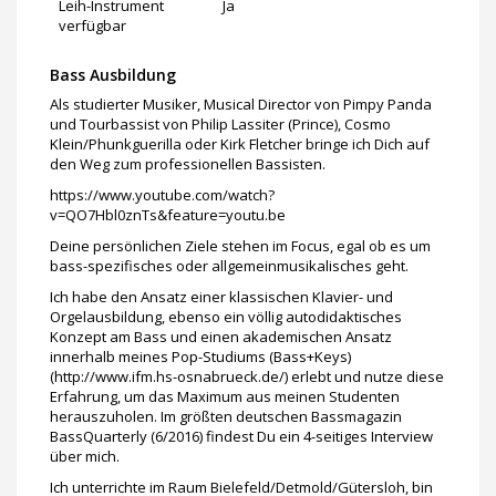
Leih-Instrument
Ja
verfügbar
Bass Ausbildung
Als studierter Musiker, Musical Director von Pimpy Panda
und Tourbassist von Philip Lassiter (Prince), Cosmo
Klein/Phunkguerilla oder Kirk Fletcher bringe ich Dich auf
den Weg zum professionellen Bassisten.
https://www.youtube.com/watch?
v=QO7Hbl0znTs&feature=youtu.be
Deine persönlichen Ziele stehen im Focus, egal ob es um
bass-spezifisches oder allgemeinmusikalisches geht.
Ich habe den Ansatz einer klassischen Klavier- und
Orgelausbildung, ebenso ein völlig autodidaktisches
Konzept am Bass und einen akademischen Ansatz
innerhalb meines Pop-Studiums (Bass+Keys)
(http://www.ifm.hs-osnabrueck.de/) erlebt und nutze diese
Erfahrung, um das Maximum aus meinen Studenten
herauszuholen. Im größten deutschen Bassmagazin
BassQuarterly (6/2016) findest Du ein 4-seitiges Interview
über mich.
Ich unterrichte im Raum Bielefeld/Detmold/Gütersloh, bin