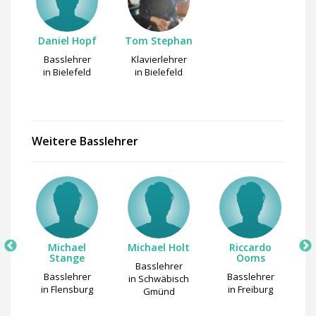
Daniel Hopf
Tom Stephan
Basslehrer
Klavierlehrer
in Bielefeld
in Bielefeld
Weitere Basslehrer
ell
Michael
Michael Holt
Riccardo
Stange
Ooms
Basslehrer
Basslehrer
Basslehrer
g
in Schwäbisch
in Flensburg
in Freiburg
Gmünd