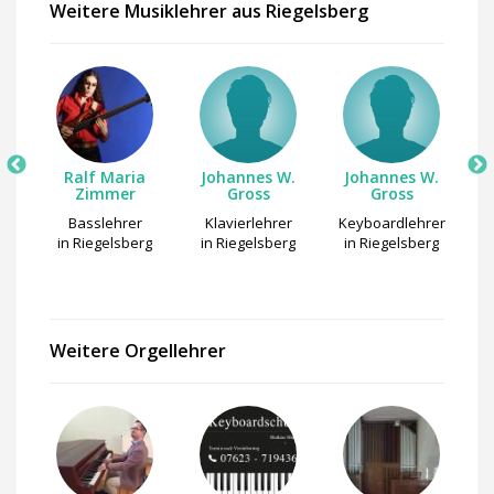
Weitere Musiklehrer aus Riegelsberg
W.
Ralf Maria
Johannes W.
Johannes W.
Zimmer
Gross
Gross
r
Basslehrer
Klavierlehrer
Keyboardlehrer
A
rg
in Riegelsberg
in Riegelsberg
in Riegelsberg
Weitere Orgellehrer