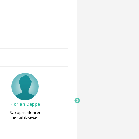
Florian Deppe
Saxophonistin und Saxopho
Kathrin Eipert
Saxophonlehrer
Saxophonlehrer
in Salzkotten
in Halle