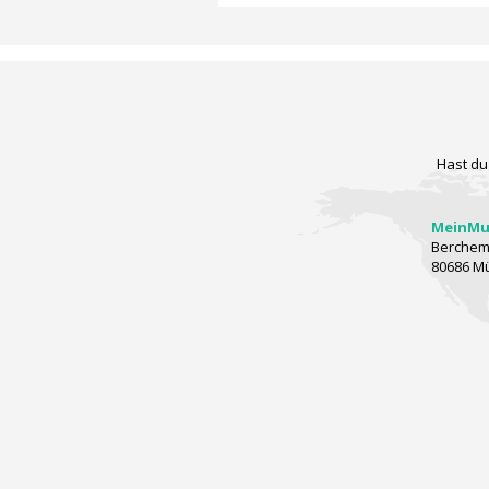
Hast du
MeinMus
Berchems
80686 M