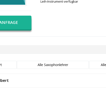
Leih-Instrument verfügbar
 ANFRAGE
rt
Alle Saxophonlehrer
All
lbert