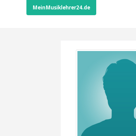
MeinMusiklehrer24.de