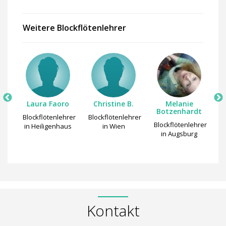
Weitere Blockflötenlehrer
Laura Faoro
Christine B.
Melanie
st
Botzenhardt
Blockflötenlehrer
Blockflötenlehrer
Bl
hrer
Blockflötenlehrer
in Heiligenhaus
in Wien
in Augsburg
Kontakt