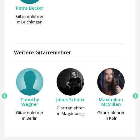
Petra Becker
Gitarrenlehrer
in Leichlingen
Weitere Gitarrenlehrer
r
Timothy
Julius Schüler
Maximilian
Wagner
McMillan
er
Gitarrenlehrer
Gitarrenlehrer
Gitarrenlehrer
G
in Magdeburg
in Berlin
in Köln
i