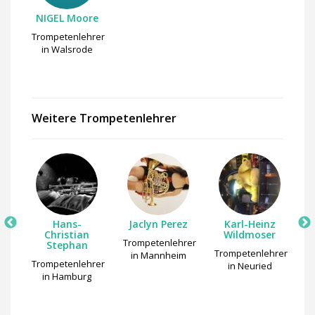
NIGEL Moore
Trompetenlehrer
in Walsrode
Weitere Trompetenlehrer
un
Hans-
Jaclyn Perez
Karl-Heinz
Christian
Wildmoser
rer
Trompetenlehrer
Stephan
Trompetenlehrer
T
am
in Mannheim
Trompetenlehrer
in Neuried
in Hamburg