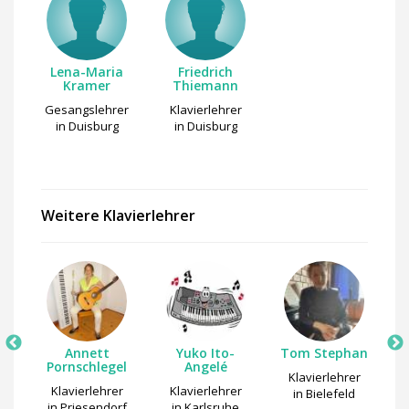
Lena-Maria
Friedrich
Kramer
Thiemann
Gesangslehrer
Klavierlehrer
in Duisburg
in Duisburg
Weitere Klavierlehrer
Annett
Yuko Ito-
Tom Stephan
le
Pornschlegel
Angelé
Klavierlehrer
r
Klavierlehrer
Klavierlehrer
in Bielefeld
in Priesendorf
in Karlsruhe