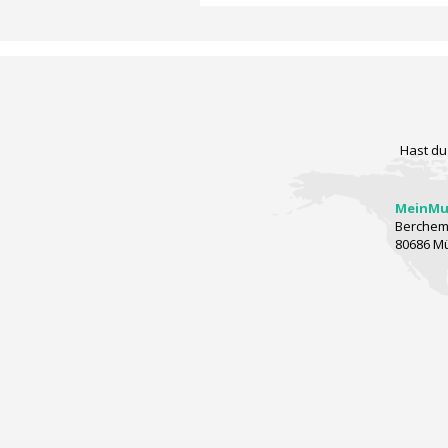
Hast du
MeinMus
Berchems
80686 M