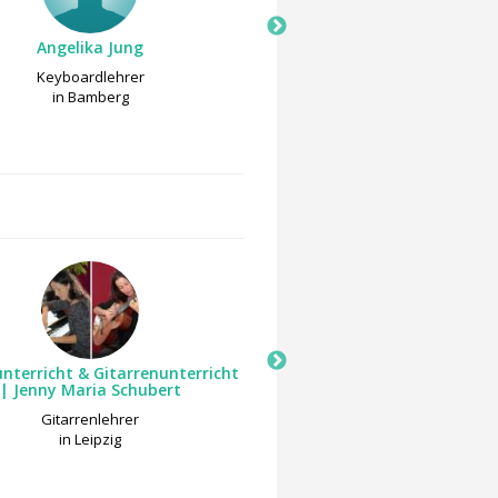
Angelika Jung
Angelika Jung
Keyboardlehrer
Blockflötenlehrer
in Bamberg
in Bamberg
unterricht & Gitarrenunterricht
Sound Storm Studio Kon
| Jenny Maria Schubert
Gutmann
Gitarrenlehrer
Gitarrenlehrer
in Leipzig
in Wuppertal