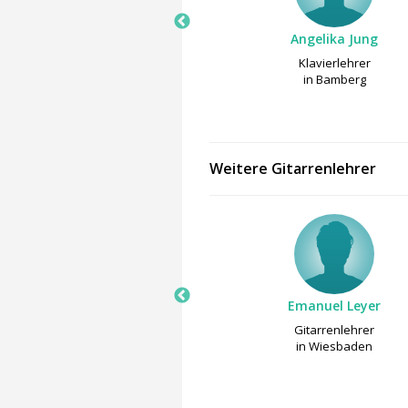
Angelika Jung
Angelika Jung
Gesangslehrer
Klavierlehrer
in Bamberg
in Bamberg
Weitere Gitarrenlehrer
Dirk Müller
Emanuel Leyer
Gitarrenlehrer
Gitarrenlehrer
in Leißling
in Wiesbaden