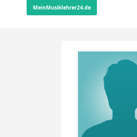
MeinMusiklehrer24.de