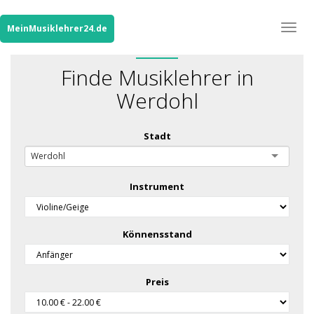
Togg
MeinMusiklehrer24.de
navig
Finde Musiklehrer in
Werdohl
Stadt
Werdohl
Instrument
Könnensstand
Preis