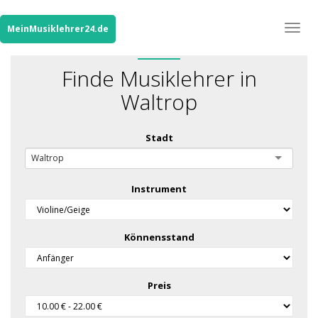
Togg
MeinMusiklehrer24.de
navig
Finde Musiklehrer in
Waltrop
Stadt
Waltrop
Instrument
Könnensstand
Preis