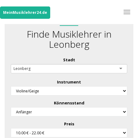
Togg
MeinMusiklehrer24.de
navig
Finde Musiklehrer in
Leonberg
Stadt
Leonberg
Instrument
Könnensstand
Preis