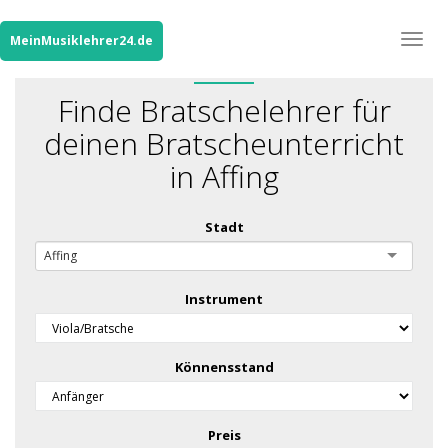
Togg
MeinMusiklehrer24.de
navig
Finde Bratschelehrer für
deinen Bratscheunterricht
in Affing
Stadt
Affing
Instrument
Könnensstand
Preis