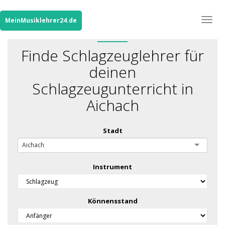
Togg
MeinMusiklehrer24.de
navig
Finde Schlagzeuglehrer für
deinen
Schlagzeugunterricht in
Aichach
Stadt
Aichach
Instrument
Könnensstand