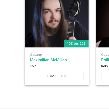
10€ bis 22€
Gesang
Gesa
Maximilian McMillan
Phil
Köln
Köln
ZUM PROFIL